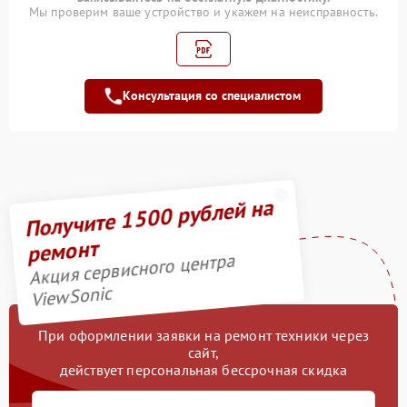
Мы проверим ваше устройство и укажем на неисправность.
Замена платы
управления (мат.платы,
1300 рублей
мейн платы)
Консультация со специалистом
Замена лампы
1400 рублей
подсветки
Ремонт подсветки
900 рублей
Замена разъёмов (HDMI,
Получите 1500 рублей на
1500 рублей
DVI, Дисплей порта)
ремонт
Акция сервисного центра
ViewSonic
При оформлении заявки на ремонт техники через
сайт,
действует персональная бессрочная скидка