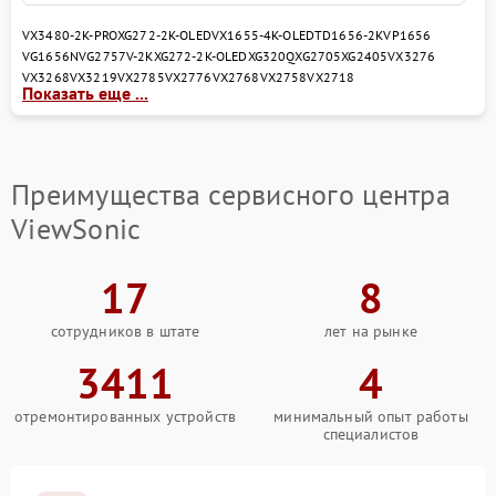
VX3480-2K-PRO
XG272-2K-OLED
VX1655-4K-OLED
TD1656-2K
VP1656
VG1656N
VG2757V-2K
XG272-2K-OLED
XG320Q
XG2705
XG2405
VX3276
VX3268
VX3219
VX2785
VX2776
VX2768
VX2758
VX2718
Показать еще ...
Преимущества сервисного центра
ViewSonic
17
8
сотрудников в штате
лет на рынке
3411
4
отремонтированных устройств
минимальный опыт работы
специалистов